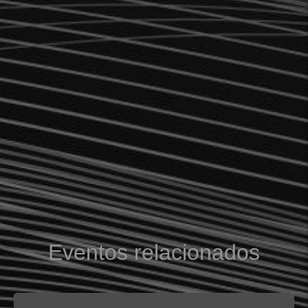
PALABRA CLAVE
B
U
S
C
A
R
Eventos relacionados